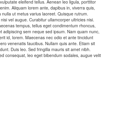
putate eleifend tellus. Aenean leo ligula, porttitor
 enim. Aliquam lorem ante, dapibus in, viverra quis,
ra nulla ut metus varius laoreet. Quisque rutrum.
nisi vel augue. Curabitur ullamcorper ultricies nisi.
aecenas tempus, tellus eget condimentum rhoncus,
et adipiscing sem neque sed ipsum. Nam quam nunc,
rerit id, lorem. Maecenas nec odio et ante tincidunt
ero venenatis faucibus. Nullam quis ante. Etiam sit
dunt. Duis leo. Sed fringilla mauris sit amet nibh.
ed consequat, leo eget bibendum sodales, augue velit