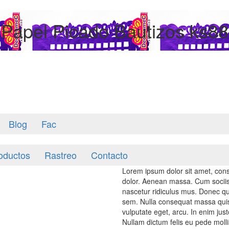
Papel Picado Bautizos ks88
Blog
Fac
oductos
Rastreo
Contacto
Lorem ipsum dolor sit amet, cons
dolor. Aenean massa. Cum sociis
nascetur ridiculus mus. Donec qua
sem. Nulla consequat massa quis e
vulputate eget, arcu. In enim just
Nullam dictum felis eu pede molli