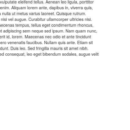
putate eleifend tellus. Aenean leo ligula, porttitor
 enim. Aliquam lorem ante, dapibus in, viverra quis,
ra nulla ut metus varius laoreet. Quisque rutrum.
nisi vel augue. Curabitur ullamcorper ultricies nisi.
aecenas tempus, tellus eget condimentum rhoncus,
et adipiscing sem neque sed ipsum. Nam quam nunc,
rerit id, lorem. Maecenas nec odio et ante tincidunt
ero venenatis faucibus. Nullam quis ante. Etiam sit
dunt. Duis leo. Sed fringilla mauris sit amet nibh.
ed consequat, leo eget bibendum sodales, augue velit