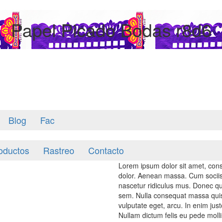
Papel Picado Bodas r8d6
Blog
Fac
oductos
Rastreo
Contacto
Lorem ipsum dolor sit amet, cons
dolor. Aenean massa. Cum sociis
nascetur ridiculus mus. Donec qua
sem. Nulla consequat massa quis e
vulputate eget, arcu. In enim just
Nullam dictum felis eu pede molli