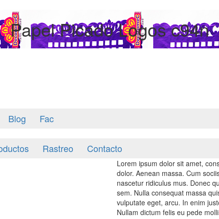
Papel Picado Logos c94n
Blog
Fac
oductos
Rastreo
Contacto
Lorem ipsum dolor sit amet, cons
dolor. Aenean massa. Cum sociis
nascetur ridiculus mus. Donec qua
sem. Nulla consequat massa quis e
vulputate eget, arcu. In enim just
Nullam dictum felis eu pede molli