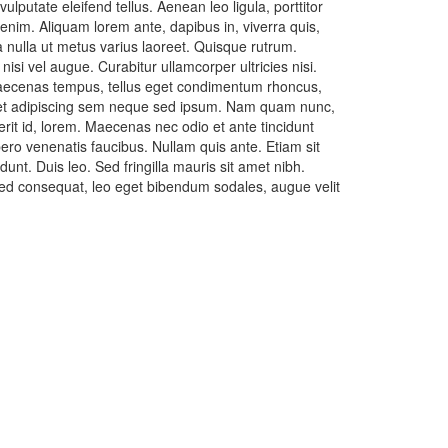
putate eleifend tellus. Aenean leo ligula, porttitor
 enim. Aliquam lorem ante, dapibus in, viverra quis,
ra nulla ut metus varius laoreet. Quisque rutrum.
nisi vel augue. Curabitur ullamcorper ultricies nisi.
aecenas tempus, tellus eget condimentum rhoncus,
et adipiscing sem neque sed ipsum. Nam quam nunc,
rerit id, lorem. Maecenas nec odio et ante tincidunt
ero venenatis faucibus. Nullam quis ante. Etiam sit
dunt. Duis leo. Sed fringilla mauris sit amet nibh.
ed consequat, leo eget bibendum sodales, augue velit