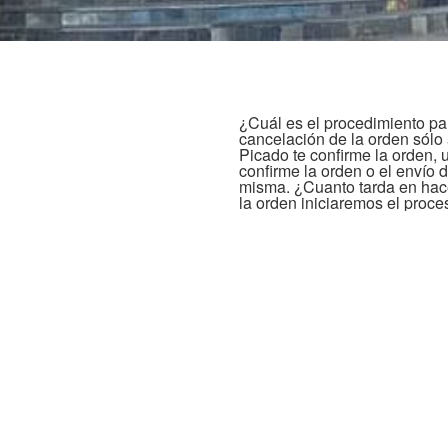
¿Cuál es el procedimiento pa
cancelación de la orden só
Picado te confirme la orde
confirme la orden o el envío 
misma. ¿Cuanto tarda en hac
la orden iniciaremos el proc
bancarios a donde debemos h
banco, nombre del titular, n
digitos). El reembolso se ha
pago que usaste en la compra
reembolso de tu dinero depen
siguiente forma: Paypal Para
de Paypal, el reembolso se ha
la cancelación de la orden. Lo
términos y condiciones propi
SPEI, depósito bancario) Par
de OXXO, SPEI o depósito ban
que nos indiques en un plazo
DECORAMEC Papel Picado reci
número de cuenta y CLABE ba
cancelación? Debes recordar 