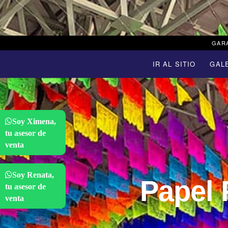
GARA
IR AL SITIO
GAL
Soy Ximena,
tu asesor de
venta
Soy Renata,
Papel 
tu asesor de
venta