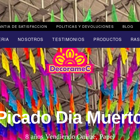
NTIA DE SATISFACCION
POLITICAS Y DEVOLUCIONES
BLOG
ERIA
NOSOTROS
TESTIMONIOS
PRODUCTOS
RA
Picado Dia Muer
8 años Vendiendo Online, Papel