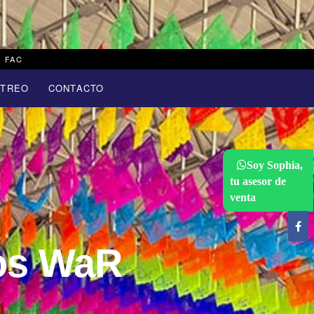
FAC
STREO
CONTACTO
Soy Sophia,
tu asesor de
venta
tos WaR