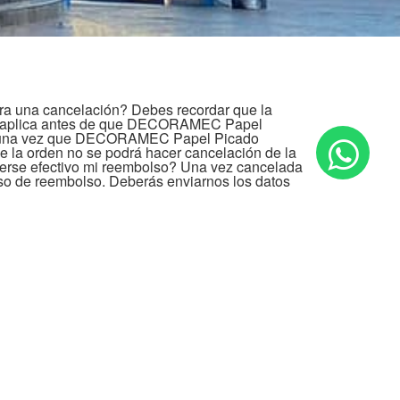
ra una cancelación? Debes recordar que la
lo aplica antes de que DECORAMEC Papel
n, una vez que DECORAMEC Papel Picado
de la orden no se podrá hacer cancelación de la
erse efectivo mi reembolso? Una vez cancelada
eso de reembolso. Deberás enviarnos los datos
acer el reembolso incluyendo nombre del
umero de cuenta y CLABE de la cuenta (18
rá específicamente por la misma vía o método de
. El tiempo que tarda en hacerse efectivo el
de del método de pago y se regirá de la
 el caso en que hayas pagado tu orden a través
rá efectivo entre 5 y 8 días hábiles posteriores a
 anterior esta sujeto a cambios en las políticas o
os de Paypal. Otras formas de pago (OXXO,
a el caso en que hayas pagado tu orden a través
cario, el reembolso se hará efectivo a la cuenta
 no mayor a 5 días hábiles posteriores a que
ba los datos de banco, titular de la cuenta,
ncaria. ¿Cuál es el procedimiento para una
que la cancelación de la orden sólo aplica antes